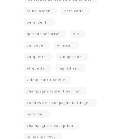
saint-joseph
côte rotie
perardel.fr
qr code sécurisé
vin
vinicode
viniscan
vitiquette
vin qr code
étiquette
ingrédient
valeur nutritionelle
champagne laurent perrier
comtes de champagne taittinger
perardel
champagne d’exception
millésime 1992