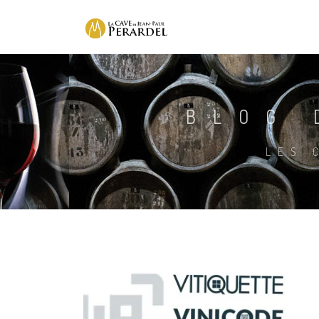
BLOG 
LES 