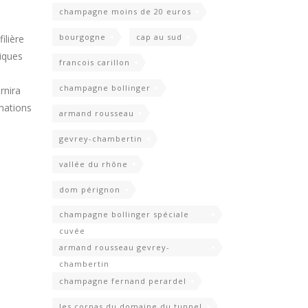
champagne moins de 20 euros
bourgogne
cap au sud
ilière
tiques
francois carillon
champagne bollinger
rnira
rmations
armand rousseau
gevrey-chambertin
vallée du rhône
dom pérignon
champagne bollinger spéciale
cuvée
armand rousseau gevrey-
chambertin
champagne fernand perardel
les cornas du domaine du tunnel